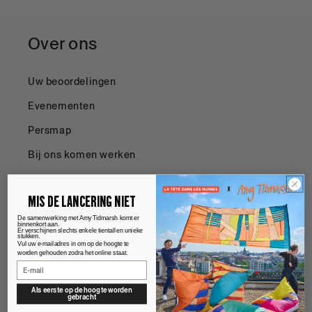
Over ons
Uw beoordelingen
Evenementen
Persmap
Bij ons komen werken
Contact
MIS DE LANCERING NIET
Sociale media
De samenwerking met Amy Tidmarsh komt er
binnenkort aan.
Er verschijnen slechts enkele tientallen unieke
stukken.
Vul uw e-mailadres in om op de hoogte te
worden gehouden zodra het online staat.
Facebook
Instagram
Als eerste op de hoogte worden
gebracht
Wij helpen u graag