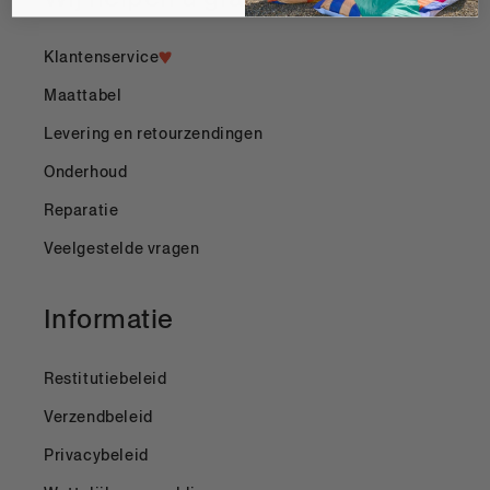
Klantenservice
Maattabel
Levering en retourzendingen
Onderhoud
Reparatie
Veelgestelde vragen
Informatie
Restitutiebeleid
Verzendbeleid
Privacybeleid