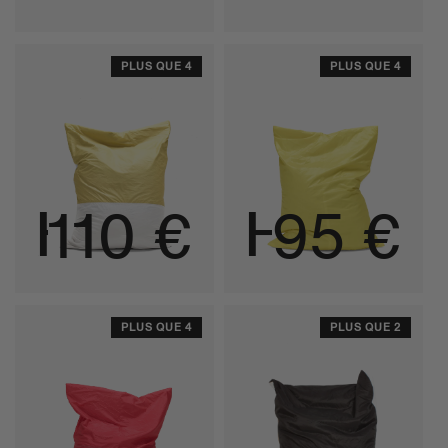
PLUS QUE 4
PLUS QUE 4
HOUSSE DE PETIT COLZA
HOUSSE DE PETIT JAUNE
Prix habituel
Prix h
110 €
95 €
PLUS QUE 4
PLUS QUE 2