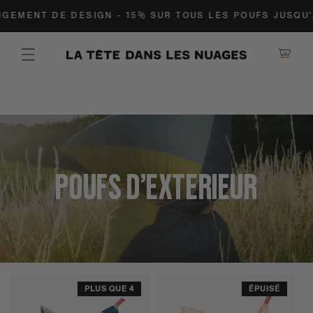
T PASSER AU CONTENU
ENT DE DESIGN - 15% SUR TOUS LES POUFS JUSQU'À ÉP
Panier
Collection:
POUFS D'EXTERIEUR
PLUS QUE 4
ÉPUISÉ