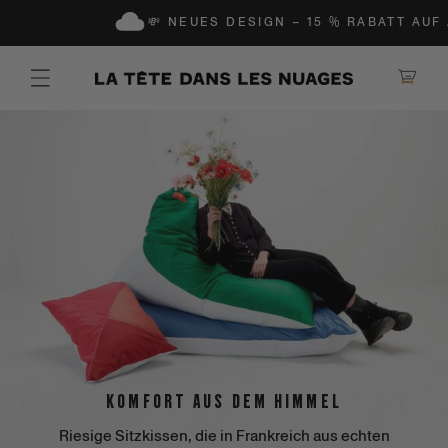
N UND ZUM INHALT GEHEN
💸 NEUES DESIGN – 15 % RABATT AUF ALL
Warenkorb
Komfort aus dem Himmel
Riesige Sitzkissen, die in Frankreich aus echten