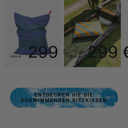
BRUCE
SPRIT
Normalpreis
Aktionspreis
Normal
Akti
299 €
299 
320 €
329 €
ENTDECKEN SIE DIE
SCHWIMMENDEN SITZKISSEN