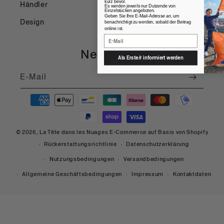
kurz bevor.
Händler
Es werden jeweils nur Dutzende von
Einzelstücken angeboten.
Geben Sie Ihre E-Mail-Adresse an, um
Design
benachrichtigt zu werden, sobald der Beitrag
online ist.
Newsletter
Als Erste/r informiert werden
E-Mail
Zahlungsmöglichkeiten
© 2026,
La Tête dans les Nuages
E-Commerce auf Basis von Shopify
Rückerstattungsrichtlinie
Datenschutzerklärung
Nutzungsbedingungen
Versandbedingungen
Allgemeine Geschäftsbedingungen
Impressum
Kontaktdaten