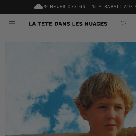
N UND ZUM INHALT GEHEN
💸 NEUES DESIGN – 15 % RABATT AUF ALL
Warenkorb