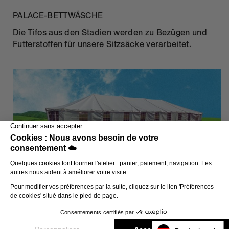
PALACE-BETTWÄSCHE
Die Tifos aus den Stadien werden zu Bezügen und
Futterstoffen für unsere Sitzsäcke verarbeitet.
WERBE-PLANEN
Nachdem die Tage nach den Festen vorbei sind,
werden die Zeltplanen unter unseren Sitzkissen
verstaut, um diese allseitig einsetzbar zu machen.