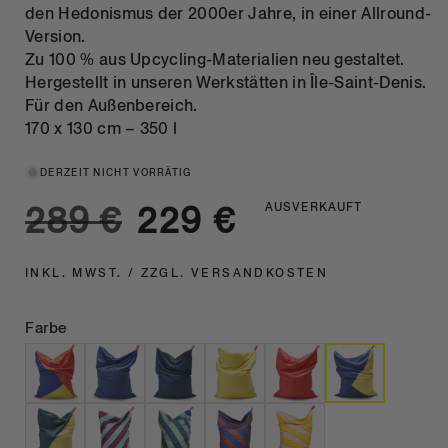
den Hedonismus der 2000er Jahre, in einer Allround-
Version.
Zu 100 % aus Upcycling-Materialien neu gestaltet.
Hergestellt in unseren Werkstätten in Île-Saint-Denis.
Für den Außenbereich.
170 x 130 cm – 350 l
DERZEIT NICHT VORRÄTIG
Normalpreis
Aktionspreis
289 €
229 €
AUSVERKAUFT
INKL. MWST. / ZZGL. VERSANDKOSTEN
Farbe