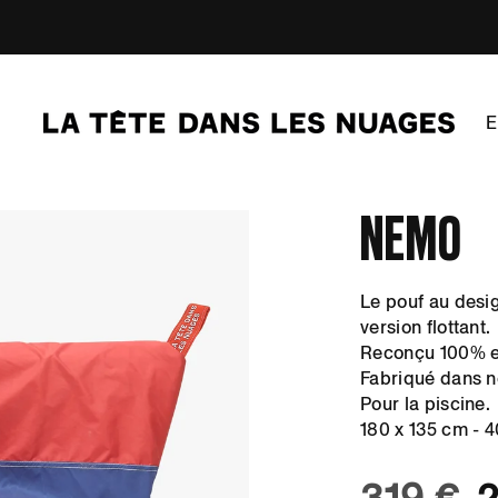
Nemo
Le pouf au desi
version flottant.
Reconçu 100% e
Fabriqué dans no
Pour la piscine.
180 x 135 cm - 
Prix habituel
P