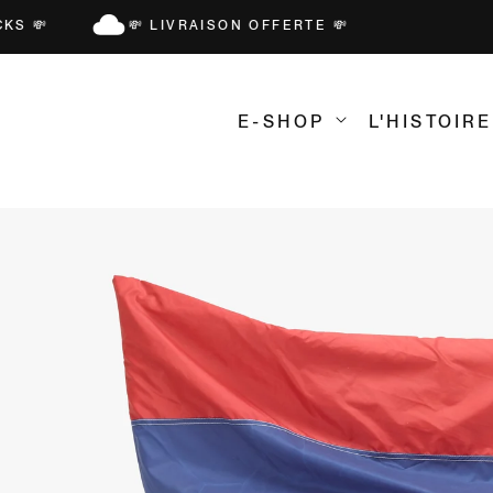
T PASSER AU CONTENU
LIVRAISON OFFERTE 💸
E-SHOP
L'HISTOIRE
INFORMATIONS PRODUITS