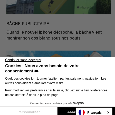
BÂCHE PUBLICITAIRE
Quand le nouvel iphone décroche, la bâche vient
montrer son dos blanc sous nos poufs.
EMBALLAGE POLYSTYRÈNE
Après un fin broyage on s'y sent comme sur un
nuage.
Français